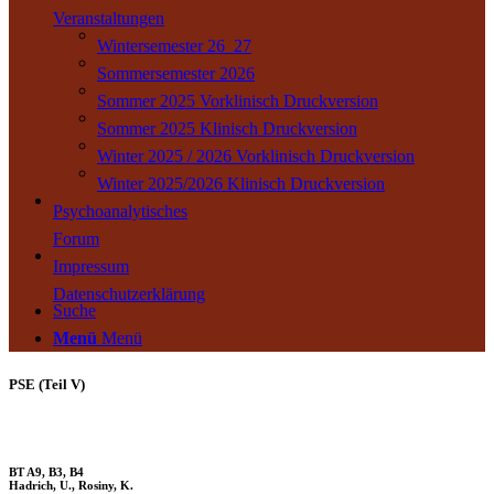
Veranstaltungen
Wintersemester 26_27
Sommersemester 2026
Sommer 2025 Vorklinisch Druckversion
Sommer 2025 Klinisch Druckversion
Winter 2025 / 2026 Vorklinisch Druckversion
Winter 2025/2026 Klinisch Druckversion
Psychoanalytisches
Forum
Impressum
Datenschutzerklärung
Suche
Menü
Menü
PSE (Teil V)
BT A9, B3, B4
Hadrich, U., Rosiny, K.