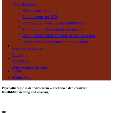
Veranstaltungen
Wintersemester 26_27
Sommersemester 2026
Sommer 2025 Vorklinisch Druckversion
Sommer 2025 Klinisch Druckversion
Winter 2025 / 2026 Vorklinisch Druckversion
Winter 2025/2026 Klinisch Druckversion
Psychoanalytisches
Forum
Impressum
Datenschutzerklärung
Suche
Menü
Menü
Psychotherapie in der Adoleszenz – Techniken der kreativen
Konfliktdarstellung und – lösung
[BT]