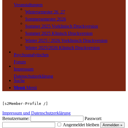
Veranstaltungen
Wintersemester 26_27
Sommersemester 2026
Sommer 2025 Vorklinisch Druckversion
Sommer 2025 Klinisch Druckversion
Winter 2025 / 2026 Vorklinisch Druckversion
Winter 2025/2026 Klinisch Druckversion
Psychoanalytisches
Forum
Impressum
Datenschutzerklärung
Suche
Menü
Menü
[s2Member-Profile /]
Impressum und Datenschutzerklärung
Benutzername:
Passwort:
Angemeldet bleiben