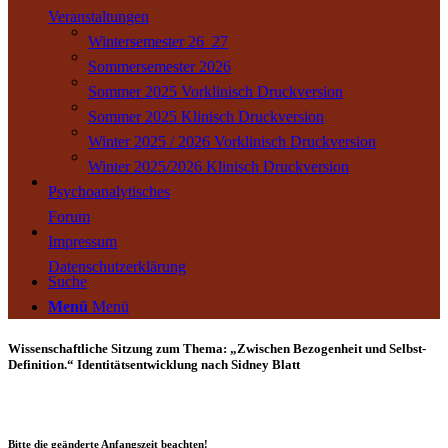
Veranstaltungen
Wintersemester 26_27
Sommersemester 2026
Sommer 2025 Vorklinisch Druckversion
Sommer 2025 Klinisch Druckversion
Winter 2025 / 2026 Vorklinisch Druckversion
Winter 2025/2026 Klinisch Druckversion
Psychoanalytisches
Forum
Impressum
Datenschutzerklärung
Suche
Menü
Menü
Wissenschaftliche Sitzung zum Thema: „Zwischen Bezogenheit und Selbst-
Definition.“ Identitätsentwicklung nach Sidney Blatt
Bitte die geänderte Anfangszeit beachten!