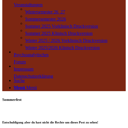
Veranstaltungen
Wintersemester 26_27
Sommersemester 2026
Sommer 2025 Vorklinisch Druckversion
Sommer 2025 Klinisch Druckversion
Winter 2025 / 2026 Vorklinisch Druckversion
Winter 2025/2026 Klinisch Druckversion
Psychoanalytisches
Forum
Impressum
Datenschutzerklärung
Suche
Menü
Menü
Sommerfest
Entschuldigung aber du hast nicht die Rechte um dieses Post zu sehen!