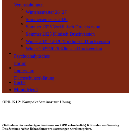
Veranstaltungen
Wintersemester 26_27
Sommersemester 2026
Sommer 2025 Vorklinisch Druckversion
Sommer 2025 Klinisch Druckversion
Winter 2025 / 2026 Vorklinisch Druckversion
Winter 2025/2026 Klinisch Druckversion
Psychoanalytisches
Forum
Impressum
Datenschutzerklärung
Suche
Menü
Menü
OPD- KJ 2: Kompakt Seminar zur Übung
(Teilnahme der vorherigen Seminare zur OPD erforderlich) 6 Stunden am Samstag
Das Seminar Achse Behandlunsvoraussetzungen wird integriert.