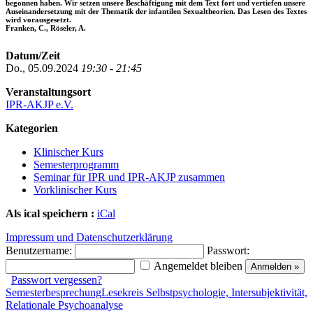
begonnen haben. Wir setzen unsere Beschäftigung mit dem Text fort und vertiefen unsere
Auseinandersetzung mit der Thematik der infantilen Sexualtheorien. Das Lesen des Textes
wird vorausgesetzt.
Franken, C., Röseler, A.
Datum/Zeit
Do., 05.09.2024
19:30 - 21:45
Veranstaltungsort
IPR-AKJP e.V.
Kategorien
Klinischer Kurs
Semesterprogramm
Seminar für IPR und IPR-AKJP zusammen
Vorklinischer Kurs
Als ical speichern :
iCal
Impressum und Datenschutzerklärung
Benutzername:
Passwort:
Angemeldet bleiben
Passwort vergessen?
Semesterbesprechung
Lesekreis Selbstpsychologie, Intersubjektivität,
Relationale Psychoanalyse