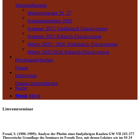
Veranstaltungen
Wintersemester 26_27
Sommersemester 2026
Sommer 2025 Vorklinisch Druckversion
Sommer 2025 Klinisch Druckversion
Winter 2025 / 2026 Vorklinisch Druckversion
Winter 2025/2026 Klinisch Druckversion
Psychoanalytisches
Forum
Impressum
Datenschutzerklärung
Suche
Menü
Menü
Literaturseminar
Freud, S. (1906-1909): Analyse der Phobie eines fünfjährigen Knaben GW VII 243-377
Theoretische Grundlage des Seminars ist Freuds Text, mit dessen Lektüre wir im SS 24