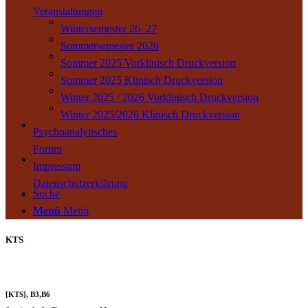
Veranstaltungen
Wintersemester 26_27
Sommersemester 2026
Sommer 2025 Vorklinisch Druckversion
Sommer 2025 Klinisch Druckversion
Winter 2025 / 2026 Vorklinisch Druckversion
Winter 2025/2026 Klinisch Druckversion
Psychoanalytisches
Forum
Impressum
Datenschutzerklärung
Suche
Menü
Menü
KTS
[KTS], B3,B6