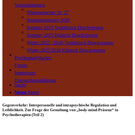
Veranstaltungen
Wintersemester 26_27
Sommersemester 2026
Sommer 2025 Vorklinisch Druckversion
Sommer 2025 Klinisch Druckversion
Winter 2025 / 2026 Vorklinisch Druckversion
Winter 2025/2026 Klinisch Druckversion
Psychoanalytisches
Forum
Impressum
Datenschutzerklärung
Suche
Menü
Menü
Gegenverkehr: Interpersonelle und intrapsychische Regulation und
Leiblichkeit. Zur Frage der Gestaltung von „body-mind-Präsenz“ in
Psychotherapien (Teil 2)