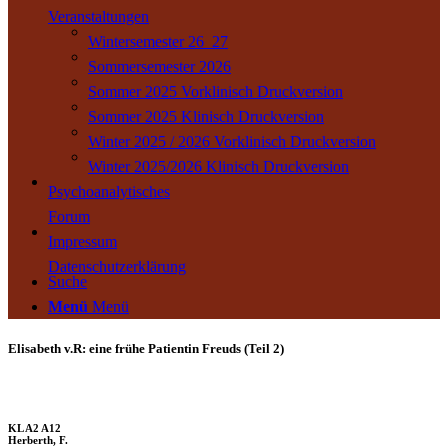
Veranstaltungen
Wintersemester 26_27
Sommersemester 2026
Sommer 2025 Vorklinisch Druckversion
Sommer 2025 Klinisch Druckversion
Winter 2025 / 2026 Vorklinisch Druckversion
Winter 2025/2026 Klinisch Druckversion
Psychoanalytisches
Forum
Impressum
Datenschutzerklärung
Suche
Menü
Menü
Elisabeth v.R: eine frühe Patientin Freuds (Teil 2)
KL A2 A12
Herberth, F.