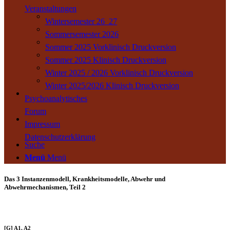
Veranstaltungen
Wintersemester 26_27
Sommersemester 2026
Sommer 2025 Vorklinisch Druckversion
Sommer 2025 Klinisch Druckversion
Winter 2025 / 2026 Vorklinisch Druckversion
Winter 2025/2026 Klinisch Druckversion
Psychoanalytisches
Forum
Impressum
Datenschutzerklärung
Suche
Menü
Menü
Das 3 Instanzenmodell, Krankheitsmodelle, Abwehr und
Abwehrmechanismen, Teil 2
[G] A1, A2