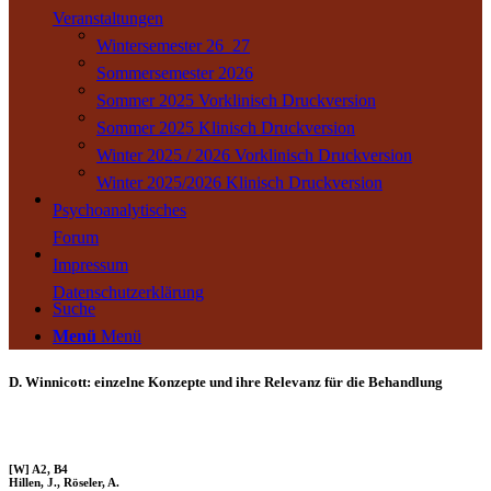
Veranstaltungen
Wintersemester 26_27
Sommersemester 2026
Sommer 2025 Vorklinisch Druckversion
Sommer 2025 Klinisch Druckversion
Winter 2025 / 2026 Vorklinisch Druckversion
Winter 2025/2026 Klinisch Druckversion
Psychoanalytisches
Forum
Impressum
Datenschutzerklärung
Suche
Menü
Menü
D. Winnicott: einzelne Konzepte und ihre Relevanz für die Behandlung
[W] A2, B4
Hillen, J., Röseler, A.