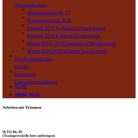
Veranstaltungen
Wintersemester 26_27
Sommersemester 2026
Sommer 2025 Vorklinisch Druckversion
Sommer 2025 Klinisch Druckversion
Winter 2025 / 2026 Vorklinisch Druckversion
Winter 2025/2026 Klinisch Druckversion
Psychoanalytisches
Forum
Impressum
Datenschutzerklärung
Suche
Menü
Menü
Arbeiten mit Träumen
[KTS] B4, B5
(Traumprotokolle bitte mitbringen)