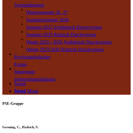
Veranstaltungen
Wintersemester 26_27
Sommersemester 2026
Sommer 2025 Vorklinisch Druckversion
Sommer 2025 Klinisch Druckversion
Winter 2025 / 2026 Vorklinisch Druckversion
Winter 2025/2026 Klinisch Druckversion
Psychoanalytisches
Forum
Impressum
Datenschutzerklärung
Suche
Menü
Menü
PSE-Gruppe
Germing, C., Hadrich, U.