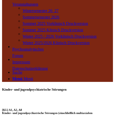
Veranstaltungen
Wintersemester 26_27
Sommersemester 2026
Sommer 2025 Vorklinisch Druckversion
Sommer 2025 Klinisch Druckversion
Winter 2025 / 2026 Vorklinisch Druckversion
Winter 2025/2026 Klinisch Druckversion
Psychoanalytisches
Forum
Impressum
Datenschutzerklärung
Suche
Menü
Menü
Kinder- und jugendpsychiatrische Störungen
[KL] A1, A2, A8
Kinder- und jugendpsychiatrische Störungen (einschließlich multiaxialem